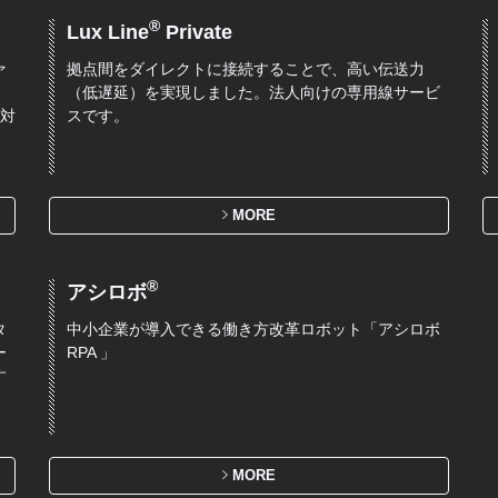
®
Lux Line
Private
ァ
拠点間をダイレクトに接続することで、高い伝送力
。
（低遅延）を実現しました。法人向けの専用線サービ
も対
スです。
MORE
®
アシロボ
タ
中小企業が導入できる働き方改革ロボット「アシロボ
ー
RPA 」
す
MORE